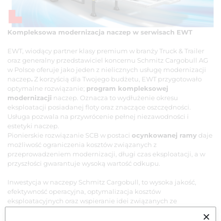
Kompleksowa modernizacja naczep w serwisach EWT
EWT, wiodący partner klasy premium w branży Truck & Trailer
oraz generalny przedstawiciel koncernu Schmitz Cargobull AG
w Polsce oferuje jako jeden z nielicznych usługę modernizacji
naczep
.
Z korzyścią dla Twojego budżetu, EWT przygotowało
optymalne rozwiązanie;
program kompleksowej
modernizacji
naczep. Oznacza to wydłużenie okresu
eksploatacji posiadanej floty oraz znaczące oszczędności.
Usługa pozwala na przywrócenie pełnej niezawodności i
estetyki naczep.
Pionierskie rozwiązanie SCB w postaci
ocynkowanej ramy
daje
możliwość ograniczenia kosztów związanych z
przeprowadzeniem modernizacji, długi czas eksploatacji, a w
przyszłości gwarantuje wysoką wartość odkupu.
Inwestycja w naczepy Schmitz Cargobull, to wysoka jakość,
efektywność operacyjna, optymalizacja kosztów
eksploatacyjnych oraz wspieranie idei związanych ze
zrównoważonym, ekologicznym i bezpiecznym transportem.
✕