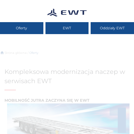
Oferty
EWT
Oddziały EWT
Strona główna /
Oferty
Kompleksowa modernizacja naczep w
serwisach EWT
MOBILNOŚĆ JUTRA ZACZYNA SIĘ W EWT