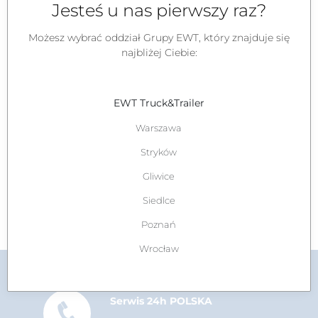
Jesteś u nas pierwszy raz?
Możesz wybrać oddział Grupy EWT, który znajduje się
najbliżej Ciebie:
Skontaktuj się z ekspertami EWT i poproś o wycenę!
Rafał Idźkowski, tel.: 608 688 188
EWT Truck&Trailer
Warszawa
Stryków
Gliwice
Siedlce
Poznań
Wrocław
Serwis 24h POLSKA