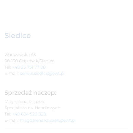
Siedlce
Warszawska 45
08-130 Gręzów k/Siedlec
Tel:
+48 25 751 77 00
E-mail:
serwis.siedlce@ewt.pl
Sprzedaż naczep:
Magdalena Książek
Specjalista ds. Handlowych
Tel:
+48 604 528 328
E-mail:
magdalena.ksiazek@ewt.pl