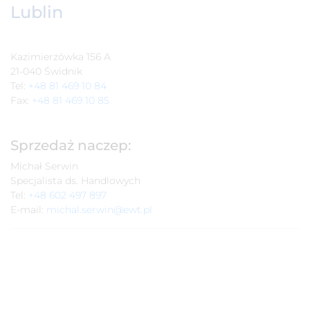
Lublin
Kazimierzówka 156 A
21-040 Świdnik
Tel:
+48 81 469 10 84
Fax:
+48 81 469 10 85
Sprzedaż naczep:
Michał Serwin
Specjalista ds. Handlowych
Tel:
+48 602 497 897
E-mail:
michal.serwin@ewt.pl