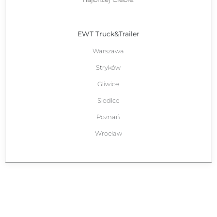
Specjalista ds. Handlowych
Tel:
+48 692 867 480
E-mail:
tomasz.lewandowski@ewt.pl
EWT Truck&Trailer
Warszawa
Stryków
Gliwice
Siedlce
Poznań
Wrocław