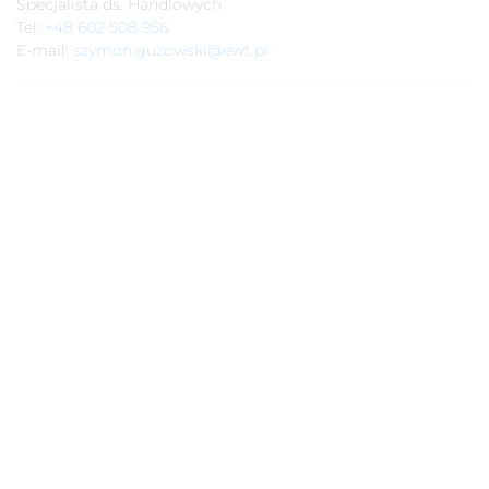
Specjalista ds. Handlowych
Tel:
+48 602 508 956
E-mail:
szymon.guzowski@ewt.pl