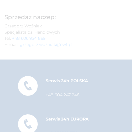
Sprzedaż naczep:
Grzegorz Woźniak
Specjalista ds. Handlowych
Tel:
+48 606 954 869
E-mail:
grzegorz.wozniak@ewt.pl
Serwis 24h POLSKA
+48 604 247 248
Serwis 24h EUROPA