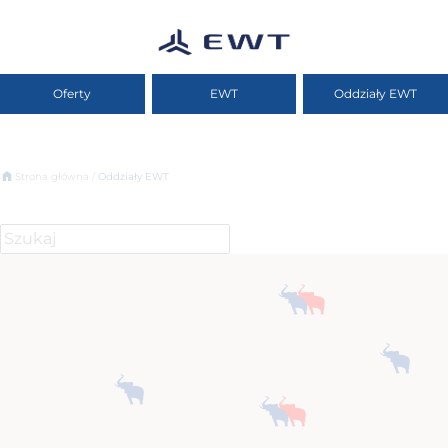
Oferty
EWT
Oddziały EWT
Strona główna /
Oddziały EWT