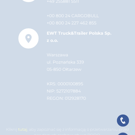
+49 255881 5511
+00 800 24 CARGOBULL
+00 800 24 227 462 855
EWT Truck&Trailer Polska Sp.
z o.o.
Warszawa
ul. Poznańska 339
05-850 Ołtarzew
KRS: 0000100895
NIP: 5272107884
REGON: 012928170
Kliknij
tutaj
, aby zapoznać się z informacją o przetwarzaniu przez
nas danych osobowych wg RODO.
.